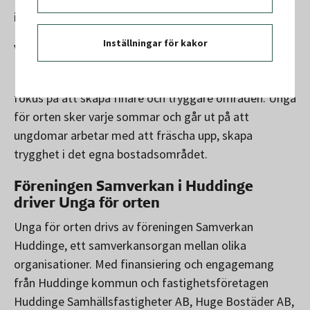
inte att byta den period man har valt.
Inställningar för kakor
Vad är Unga för orten?
Unga för orten är en sommartrygghetssatsning med
fokus på att skapa finare och tryggare områden. Unga
för orten sker varje sommar och går ut på att
ungdomar arbetar med att fräscha upp, skapa
trygghet i det egna bostadsområdet.
Föreningen Samverkan i Huddinge
driver Unga för orten
Unga för orten drivs av föreningen Samverkan
Huddinge, ett samverkansorgan mellan olika
organisationer. Med finansiering och engagemang
från Huddinge kommun och fastighetsföretagen
Huddinge Samhällsfastigheter AB, Huge Bostäder AB,