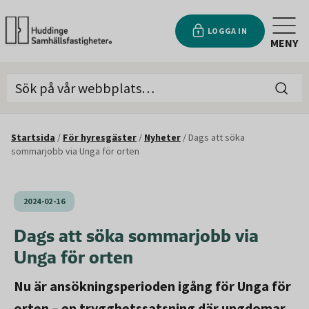
LOGGA IN
MENY
Startsida
/
För hyresgäster
/
Nyheter
/
Dags att söka
sommarjobb via Unga för orten
2024-02-16
Dags att söka sommarjobb via
Unga för orten
Nu är ansökningsperioden igång för Unga för
orten – en trygghetssatsning där ungdomar