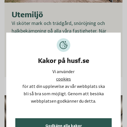
Utemiljö
Vi sköter mark och trädgård, snöröjning och
halkbekämpning på alla våra fastigheter. När
våren närmar sig är det dags att städa upp efter
vintern. Sandsopning pågår hela april.
Kakor på husf.se
Utemiljö
Vi använder
cookies
för att din upplevelse av vår webbplats ska
bli så bra som möjligt. Genom att besöka
webbplatsen godkänner du detta.
Godkänn alla kakor