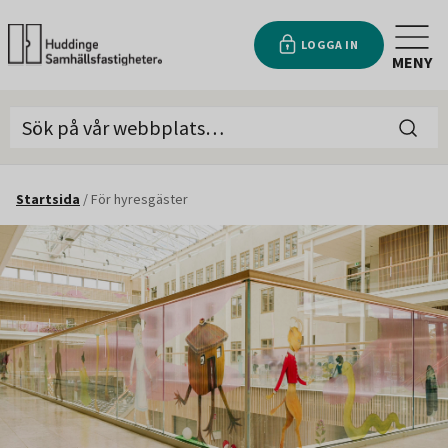
LOGGA IN
MENY
Startsida
/
För hyresgäster