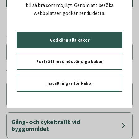
sprängningsinformation
bli så bra som möjligt. Genom att besöka
webbplatsen godkänner du detta.
Arbetstider för byggprojektet
Godkänn alla kakor
Vad är projektets arbetstider?
Fortsätt med nödvändiga kakor
Vanliga frågor och svar
Inställningar för kakor
När planeras den nya hallen att vara
färdig?
Gång- och cykeltrafik vid
byggområdet