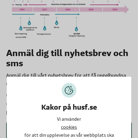
Anmäl dig till nyhetsbrev och
sms
Anmäl dig till vårt nyhetsbrev för att få regelbundna
uppdateringar om bygget.
Om du även fyller i ditt telefonnummer får du sms när
det är dags för sprängningsarbeten. Sprängningarna
Kakor på husf.se
planeras att starta efter sommaren 2026.
Vi använder
cookies
Anmäl dig till nyhetsbrev och SMS för
för att din upplevelse av vår webbplats ska