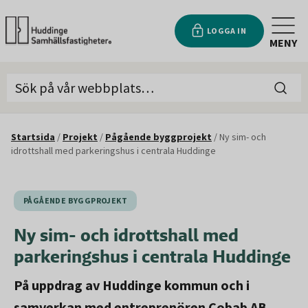
LOGGA IN
MENY
Startsida
/
Projekt
/
Pågående byggprojekt
/
Ny sim- och
idrottshall med parkeringshus i centrala Huddinge
PÅGÅENDE BYGGPROJEKT
Ny sim- och idrottshall med
parkeringshus i centrala Huddinge
På uppdrag av Huddinge kommun och i
samverkan med entreprenören Cobab AB