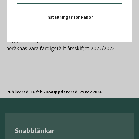
stenladugården med delar från 1700-talet, kommer
inte att rivas. I dagsläget är det dock inte klart vilken
Inställningar för kakor
typ av verksamhet som kommer att bedrivas i
byggnaden i framtiden.
Byggstart är planerat till hösten 2021 och stallet
beräknas vara färdigställt årsskiftet 2022/2023.
Publicerad:
16 feb 2024
Uppdaterad:
29 nov 2024
Snabblänkar