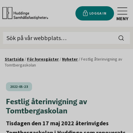
LOGGA IN
MENY
Startsida
/
För hyresgäster
/
Nyheter
/
Festlig återinvigning av
Tomtbergaskolan
2022-05-23
Festlig återinvigning av
Tomtbergaskolan
Tisdagen den 17 maj 2022 återinvigdes
Tomtbergaskolan i Huddinge som renoverats