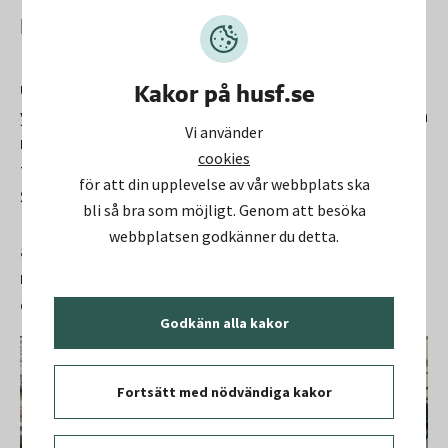
Miljöcertifierad
Huddinge Samhällsfastigheter har byggt till och
utökat kapaciteten på Tomtbergaskolan med
Kakor på husf.se
ytterligare cirka 400 elevplatser. Tomtbergaskolan kan
Vi använder
nu ta emot totalt 840 elever. I samband med bygget
cookies
förbättrades också tillgängligheten och utemiljöerna.
för att din upplevelse av vår webbplats ska
Skolan är miljöklassad och certifieras enligt
bli så bra som möjligt. Genom att besöka
Miljöbyggnad silver, vilket innebär höga krav på bland
webbplatsen godkänner du detta.
annat energieffektivitet, god ventilation och bra
materialval. Den befintliga skolbyggnaden och
områdets kulturhistoriska värde har bevarats.
Godkänn alla kakor
Fortsätt med nödvändiga kakor