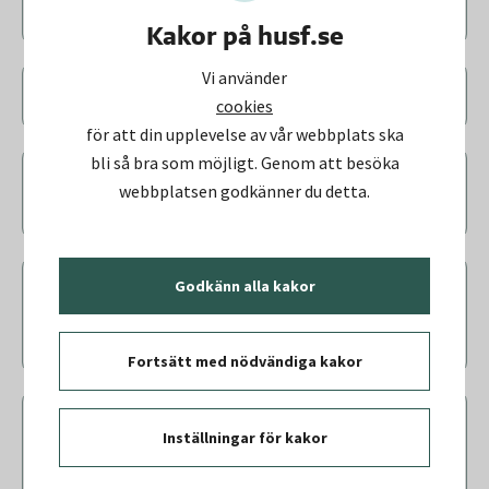
bygget - Riktlinjer och rapporter
Kakor på husf.se
Vi använder
Information om sprängning
cookies
för att din upplevelse av vår webbplats ska
bli så bra som möjligt. Genom att besöka
Anmäl dig till SMS-tjänst för
webbplatsen godkänner du detta.
avisering vid sprängning
Godkänn alla kakor
Framkomlighet och säkerhet i
området – biltrafik, cykel- och
gångvägar
Fortsätt med nödvändiga kakor
Varför har ni belysning tänd vid
Inställningar för kakor
byggarbetsplatsen på kvällarna och
nätter?