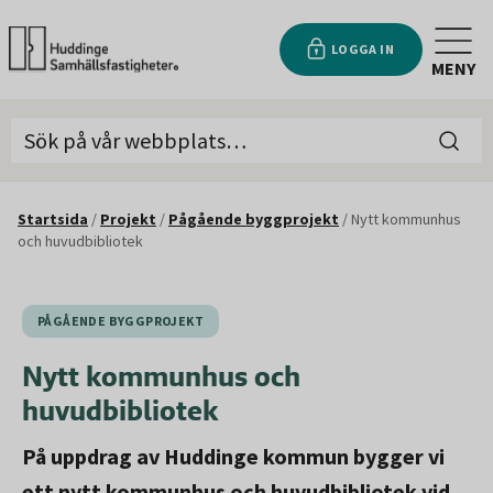
LOGGA IN
MENY
Startsida
/
Projekt
/
Pågående byggprojekt
/
Nytt kommunhus
och huvudbibliotek
PÅGÅENDE BYGGPROJEKT
Nytt kommunhus och
huvudbibliotek
På uppdrag av Huddinge kommun bygger vi
ett nytt kommunhus och huvudbibliotek vid