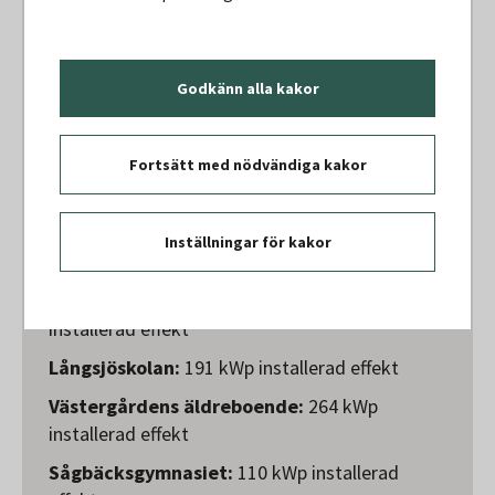
Fastigheter där
solcellesanläggningar
installerats i etapp 1
Godkänn alla kakor
Långsjöskolan:
191 kWp installerad effekt
Fortsätt med nödvändiga kakor
Västergårdens äldreboende:
264 kWp
installerad effekt
Sågbäcksgymnasiet:
110 kWp installerad
Inställningar för kakor
effekt
Stortorps sjukhem, Hus A och B:
245 kWp
installerad effekt
Långsjöskolan:
191 kWp installerad effekt
Västergårdens äldreboende:
264 kWp
installerad effekt
Sågbäcksgymnasiet:
110 kWp installerad