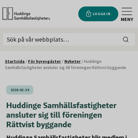
LOGGA IN
MENY
Startsida
/
För hyresgäster
/
Nyheter
/
Huddinge
Samhällsfastigheter ansluter sig till föreningen Rättvist byggande
2026-02-24
Huddinge Samhällsfastigheter
ansluter sig till föreningen
Rättvist byggande
Huddinge Samhällsfastigheter blir medlem i