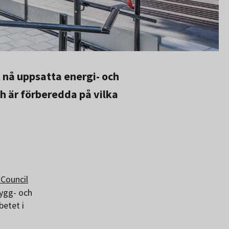
 nå uppsatta energi- och
h är förberedda på vilka
Council
bygg- och
betet i