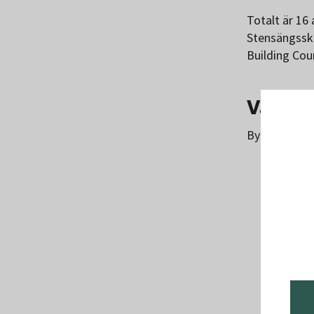
Totalt är 16 
Stensängssko
Building Cou
Våra ce
Byggnaderna 
Glöm
Skog
Kvar
Stuv
Käst