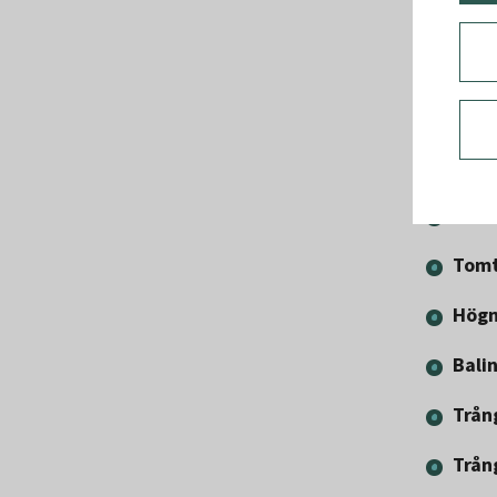
Änge
Glöm
Lång
Glöm
Sten
Tomt
Högm
Bali
Trån
Trån