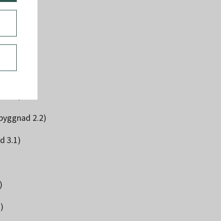
2)
d 3.0)
 byggnad 2.2)
d 3.1)
)
)