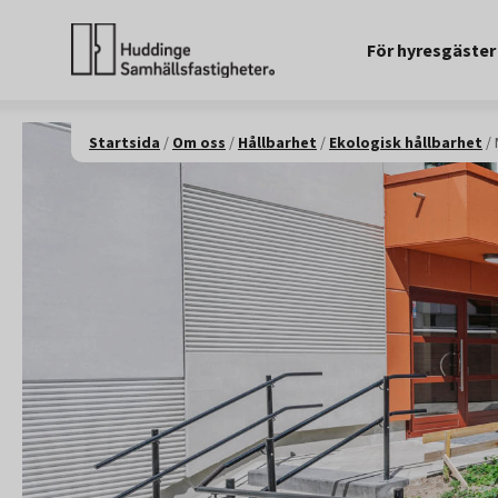
För hyresgäster
Startsida
/
Om oss
/
Hållbarhet
/
Ekologisk hållbarhet
/