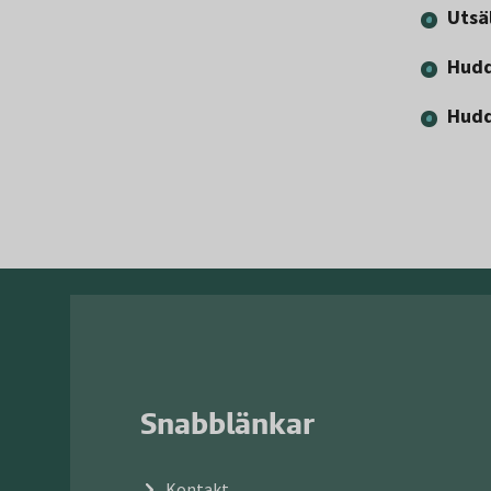
Utsä
Hudd
Hudd
Snabblänkar
Kontakt