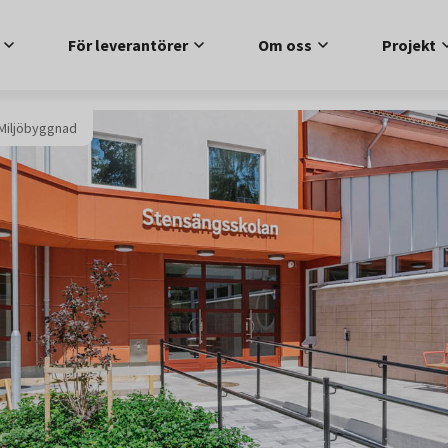
För leverantörer
Om oss
Projekt
Miljöbyggnad