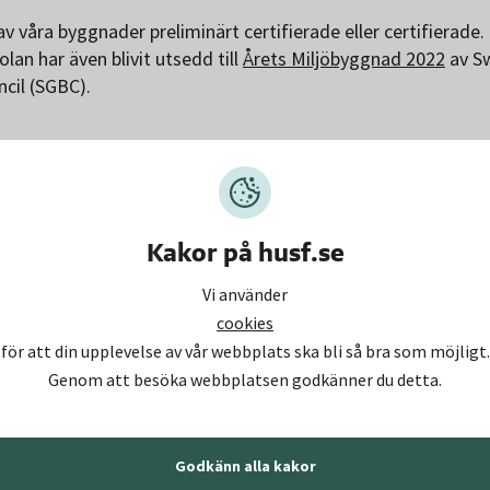
av våra byggnader preliminärt certifierade eller certifierade.
lan har även blivit utsedd till
Årets Miljöbyggnad 2022
av S
ncil (SGBC).
rtifierade fastigheter i Miljöbyg
är certifierade enligt
Miljöbyggnad nivå Silver
på byggn
Kakor på husf.se
staskolan
4-9 Certifierad (Nyproducerad byggnad 2.1)
Vi använder
ås rackethall
Certifierad (Nyproducerad byggnad 2.1)
cookies
för att din upplevelse av vår webbplats ska bli så bra som möjligt.
nbergshallen
Certifierad (Nyproducerad byggnad 2.1)
Genom att besöka webbplatsen godkänner du detta.
sta IP
Certifierad (Nyproducerad byggnad 2.2)
a skola och förskola
Certifierad (Nyproducerad byggnad 2.
Godkänn alla kakor