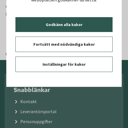
rummen inte kommer att vara möjliga att få tillbaka
innan de har sanerats.
Godkänn alla kakor
Fortsätt med nödvändiga kakor
Publicerad:
07 maj 2025
Uppdaterad:
17 maj 2025
Inställningar för kakor
Snabblänkar
Kontakt
Leverantörsportal
Personuppgifter