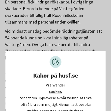
En personal fick lindriga rökskador, i övrigt inga
skadade. Berörda boende på Västergården
evakuerades tillfälligt till Rosenhillsskolan
tillsammans med personal under kvällen.
Vid midnatt onsdag bedömde räddningstjänsten att
54 boende kunde bo kvar i sina lägenheter på
Västergården. Övriga har evakuerats till andra
äldreboenden inom Huddinge kommuns regi och
boenden som kommunen har avtal med.
Räddningstjänsten är fortsatt på plats under
torsdagen för att övervaka och arbeta med
Kakor på husf.se
eftersläckning. Detta är ett normalt förfarande efter
Vi använder
en brand.
cookies
Just nu pågår skadesanering på platsen. Det innebär
för att din upplevelse av vår webbplats ska
att alla personliga tillhörigheter, hjälpmedel och annat
bli så bra som möjligt. Genom att besöka
material som fanns i de rök- och brandskadade
webbplatsen godkänner du detta.