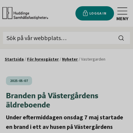
LOGGA IN
MENY
Startsida
/
För hyresgäster
/
Nyheter
/
Vastergarden
2025-05-07
Branden på Västergårdens
äldreboende
Under eftermiddagen onsdag 7 maj startade
en brand i ett av husen på Västergårdens