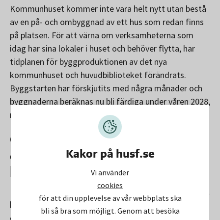
Kommunhuset kommer inte vara helt nytt utan bestå
av en på- och ombyggnad av ett hus som redan finns
på platsen. För att värna om verksamheterna som
idag har sina lokaler i huset och behöver flytta, har
tidplanen för byggproduktionen av det nya
kommunhuset och huvudbiblioteket förändrats.
Byggstarten har förskjutits med några månader och
byggnaderna beräknas nu bli färdiga under våren 2028,
mot tidigare december 2027.
Oro och förändringar i
Kakor på husf.se
omvärlden medför ökade
kostnader
Vi använder
cookies
Investeringsutgiften för kommunhuset och biblioteket
för att din upplevelse av vår webbplats ska
har ökat, bland annat på grund av den oro vi ser i
bli så bra som möjligt. Genom att besöka
omvärlden med förhöjda kostnader och räntenivåer