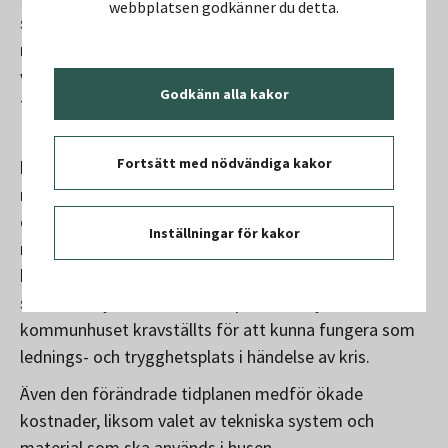
webbplatsen godkänner du detta.
som följd. Investeringsutgiften beräknas nu till 1 192
miljoner kronor mot tidigare 1 085 miljoner kronor,
vilket alltså är 107 miljoner kronor högre än vad som
Godkänn alla kakor
tidigare har angetts.
En del av den ökade investeringsutgiften beror på
Fortsätt med nödvändiga kakor
kostnader för säkerhet och teknik. Oron i omvärlden
med bland annat kriget i Ukraina, gängkriminalitet
och förhöjd terrorhotnivå har medfört ökad
Inställningar för kakor
medvetenhet och kunskap hos både myndigheter och
kommuner. I dialog med Myndigheten för
samhällsskydd och beredskap har det nya
kommunhuset kravställts för att kunna fungera som
lednings- och trygghetsplats i händelse av kris.
Även den förändrade tidplanen medför ökade
kostnader, liksom valet av tekniska system och
material som ska används i husen.