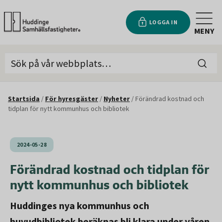
LOGGA IN
MENY
Startsida
/
För hyresgäster
/
Nyheter
/
Förändrad kostnad och
tidplan för nytt kommunhus och bibliotek
2024-05-28
Förändrad kostnad och tidplan för
nytt kommunhus och bibliotek
Huddinges nya kommunhus och
huvudbibliotek beräknas bli klara under våren