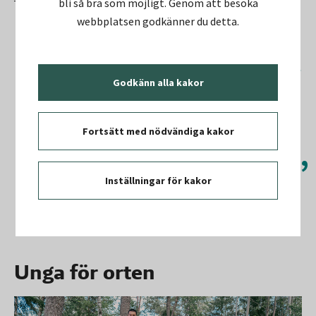
bli så bra som möjligt. Genom att besöka
webbplatsen godkänner du detta.
Barnens By handlar om så mycket
Godkänn alla kakor
mer än trä och färg. Vi vill skapa
förståelse för hur städer byggs,
Fortsätt med nödvändiga kakor
men också visa att barns
perspektiv är viktiga på riktigt.
Inställningar för kakor
Sandra Mobaraki
Unga för orten