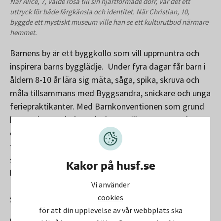
När Alice, 7, valde rosa till sin hjärtformade dörr, var det ett
uttryck för både färgkänsla och identitet. När Christian, 10,
byggde ett mystiskt museum ville han se ett kulturutbud närmare
hemmet.
Barnens by är ett byggkollo som vill uppmuntra och
inspirera barns bygglädje. Under fyra dagar får barn i
åldern 8-10 år lära sig mäta, såga, spika, skruva och
måla tillsammans med Byggsandra, snickare och unga
feriepraktikanter. Med Barnkonventionen som grund
bygger barnen kojor och skapar tillsammans en by –
och framför allt: får förståelse för hur vi formar
framtidens samhällen tillsammans. Byggkollot är ett
samarbete mellan bygginspiratören Byggsandra och
Kakor på husf.se
lokala fastighetsaktörer i kommunen.
Vi använder
Huvudsponsorer är Huddinge
cookies
Samhällsfastigheter,Huge Bostäder och Cobab.
för att din upplevelse av vår webbplats ska
Anmälan för sommaren 2026 är öppen